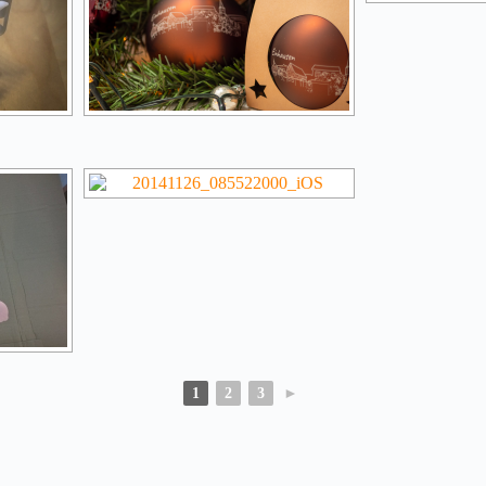
1
2
3
►